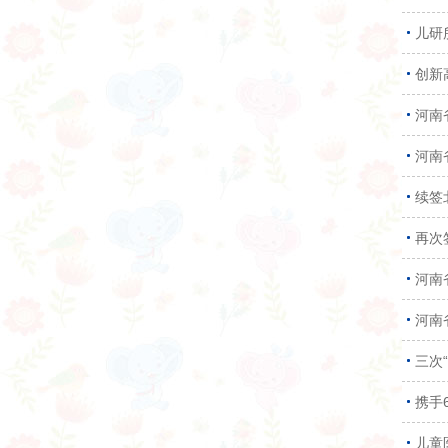
儿研所
创新
河南
河南
续签
再次
河南
河南
三次
携手
儿童