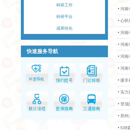
科研工作
河南
科研平台
心怀
成果转化
河南
河南
快速服务导航
河南
河南
援非
实力
登顶
郑州
53