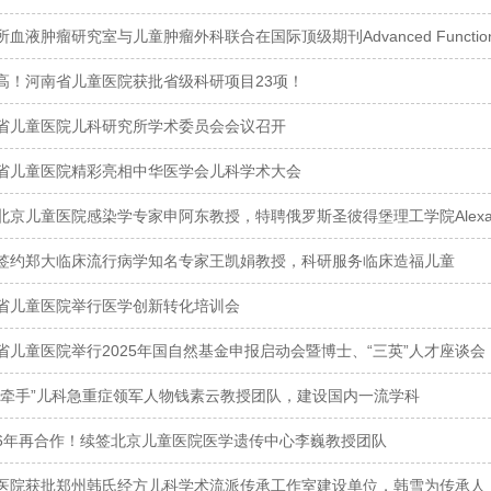
血液肿瘤研究室与儿童肿瘤外科联合在国际顶级期刊Advanced Functional
高！河南省儿童医院获批省级科研项目23项！
省儿童医院儿科研究所学术委员会会议召开
省儿童医院精彩亮相中华医学会儿科学术大会
北京儿童医院感染学专家申阿东教授，特聘俄罗斯圣彼得堡理工学院Alexander V
签约郑大临床流行病学知名专家王凯娟教授，科研服务临床造福儿童
省儿童医院举行医学创新转化培训会
省儿童医院举行2025年国自然基金申报启动会暨博士、“三英”人才座谈会
“牵手”儿科急重症领军人物钱素云教授团队，建设国内一流学科
6年再合作！续签北京儿童医院医学遗传中心李巍教授团队
医院获批郑州韩氏经方儿科学术流派传承工作室建设单位，韩雪为传承人