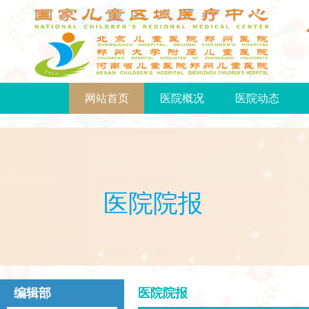
网站首页
医院概况
医院动态
医院院报
编辑部
医院院报