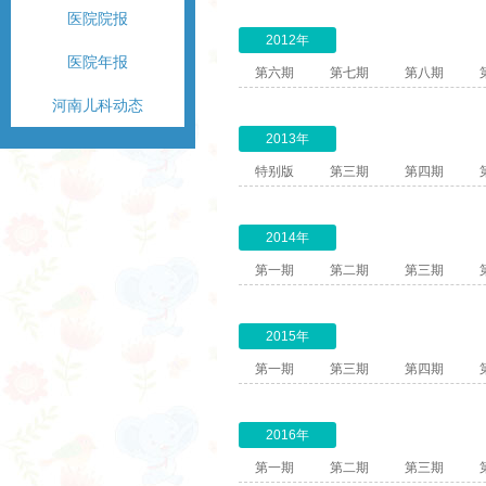
医院院报
2012年
医院年报
第六期
第七期
第八期
河南儿科动态
2013年
特别版
第三期
第四期
2014年
第一期
第二期
第三期
2015年
第一期
第三期
第四期
2016年
第一期
第二期
第三期