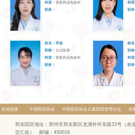
科室：
肾脏风湿免疫科
科室
职务：
职务
姓名：
李迪
姓名
职称：
主治医师
职称
科室：
肾脏风湿免疫科
科室
职务：
职务
友情链接：
中国医院协会
中国医院协会儿童医院管理分会
首
郑东院区地址：郑州市郑东新区龙湖外环东路33号（农
交汇处） 邮编：450018